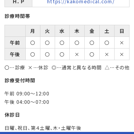
Ｈ．Ｐ
https://kakomedical.com/
診療時間帯
月
火
水
木
金
土
日
午前
〇
〇
〇
〇
〇
〇
×
午後
〇
〇
〇
×
〇
×
×
〇…診療
×…休診
◎…通常と異なる時間
△…その他
診療受付時間
午前 09:00～12:00
午後 04:00～07:00
休診日
日曜、祝日、第４土曜、木・土曜午後