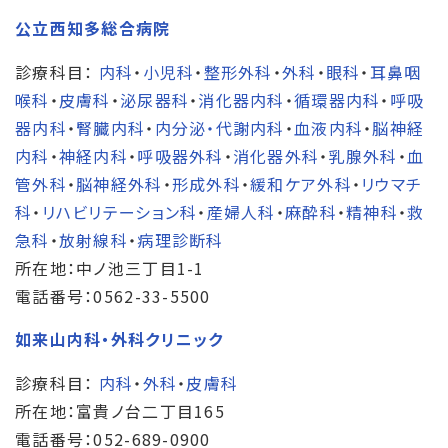
公立西知多総合病院
診療科目：
内科
・
小児科
・
整形外科
・
外科
・
眼科
・
耳鼻咽
喉科
・
皮膚科
・
泌尿器科
・
消化器内科
・
循環器内科
・
呼吸
器内科
・
腎臓内科
・
内分泌・代謝内科
・
血液内科
・
脳神経
内科
・
神経内科
・
呼吸器外科
・
消化器外科
・
乳腺外科
・
血
管外科
・
脳神経外科
・
形成外科
・
緩和ケア外科
・
リウマチ
科
・
リハビリテーション科
・
産婦人科
・
麻酔科
・
精神科
・
救
急科
・
放射線科
・
病理診断科
所在地：中ノ池三丁目1-1
電話番号：0562-33-5500
如来山内科・外科クリニック
診療科目：
内科
・
外科
・
皮膚科
所在地：富貴ノ台二丁目165
電話番号：052-689-0900