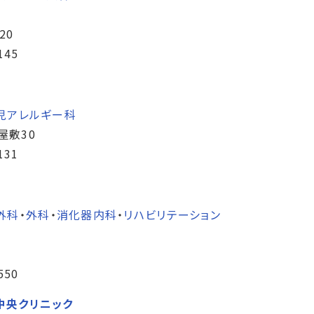
20
145
児アレルギー科
屋敷30
131
外科
・
外科
・
消化器内科
・
リハビリテーション
550
中央クリニック