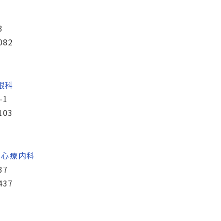
3
082
眼科
-1
103
・
心療内科
37
437