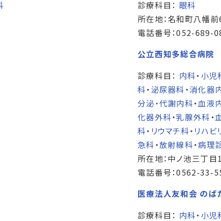
科
診療科目：
眼科
所在地：名和町八幡前
電話番号：052-689-0
公立西知多総合病院
診療科目：
内科
・
小児
科
・
泌尿器科
・
消化器
分泌・代謝内科
・
血液
化器外科
・
乳腺外科
・
科
・
リウマチ科
・
リハビ
急科
・
放射線科
・
病理
所在地：中ノ池三丁目1
電話番号：0562-33-5
医療法人友和会 のば
診療科目：
内科
・
小児