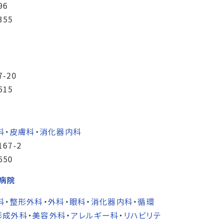
96
355
-20
515
科
・
皮膚科
・
消化器内科
67-2
650
嶋病院
科
・
整形外科
・
外科
・
眼科
・
消化器内科
・
循環
形成外科
・
美容外科
・
アレルギー科
・
リハビリテ