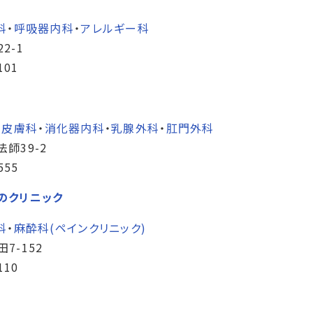
科
・
呼吸器内科
・
アレルギー科
2-1
101
・
皮膚科
・
消化器内科
・
乳腺外科
・
肛門外科
師39-2
555
のクリニック
科
・
麻酔科(ペインクリニック)
7-152
110