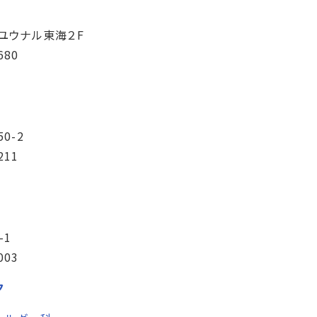
ユウナル東海２F
680
0-2
211
-1
003
ク