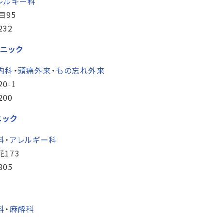
レルギー科
目95
232
ニック
内科
・
頭痛外来
・
もの忘れ外来
0-1
200
ニック
科
・
アレルギー科
173
805
科
・
麻酔科