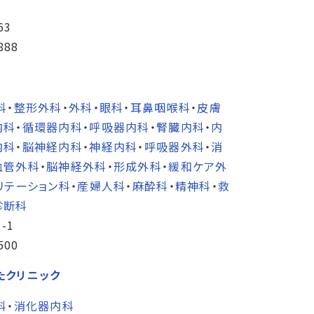
63
888
科
・
整形外科
・
外科
・
眼科
・
耳鼻咽喉科
・
皮膚
内科
・
循環器内科
・
呼吸器内科
・
腎臓内科
・
内
内科
・
脳神経内科
・
神経内科
・
呼吸器外科
・
消
血管外科
・
脳神経外科
・
形成外科
・
緩和ケア外
リテーション科
・
産婦人科
・
麻酔科
・
精神科
・
救
診断科
-1
500
たクリニック
科
・
消化器内科