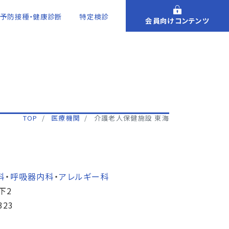
予防接種・健康診断
特定検診
会員向けコンテンツ
TOP
医療機関
介護老人保健施設 東海
科
・
呼吸器内科
・
アレルギー科
下2
323