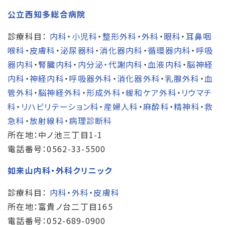
公立西知多総合病院
診療科目：
内科
・
小児科
・
整形外科
・
外科
・
眼科
・
耳鼻咽
喉科
・
皮膚科
・
泌尿器科
・
消化器内科
・
循環器内科
・
呼吸
器内科
・
腎臓内科
・
内分泌・代謝内科
・
血液内科
・
脳神経
内科
・
神経内科
・
呼吸器外科
・
消化器外科
・
乳腺外科
・
血
管外科
・
脳神経外科
・
形成外科
・
緩和ケア外科
・
リウマチ
科
・
リハビリテーション科
・
産婦人科
・
麻酔科
・
精神科
・
救
急科
・
放射線科
・
病理診断科
所在地：中ノ池三丁目1-1
電話番号：0562-33-5500
如来山内科・外科クリニック
診療科目：
内科
・
外科
・
皮膚科
所在地：富貴ノ台二丁目165
電話番号：052-689-0900