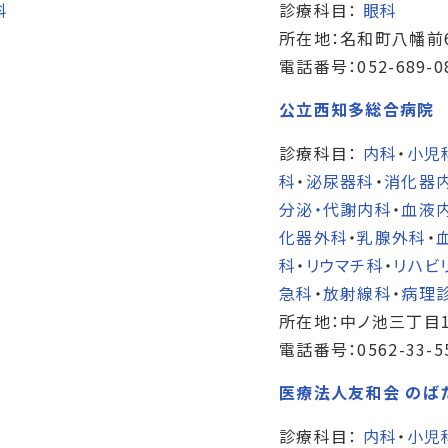
科
診療科目：
眼科
所在地：名和町八幡前
電話番号：052-689-0
公立西知多総合病院
診療科目：
内科
・
小児
科
・
泌尿器科
・
消化器
分泌・代謝内科
・
血液
化器外科
・
乳腺外科
・
科
・
リウマチ科
・
リハビ
急科
・
放射線科
・
病理
所在地：中ノ池三丁目1
電話番号：0562-33-5
医療法人友和会 のば
診療科目：
内科
・
小児