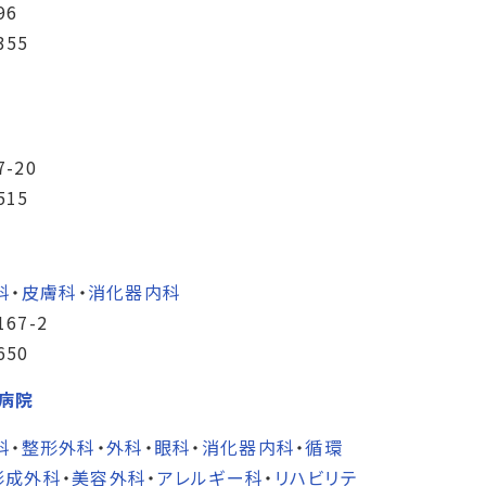
96
355
-20
515
科
・
皮膚科
・
消化器内科
67-2
650
嶋病院
科
・
整形外科
・
外科
・
眼科
・
消化器内科
・
循環
形成外科
・
美容外科
・
アレルギー科
・
リハビリテ