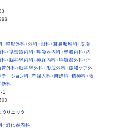
63
888
科
・
整形外科
・
外科
・
眼科
・
耳鼻咽喉科
・
皮膚
内科
・
循環器内科
・
呼吸器内科
・
腎臓内科
・
内
内科
・
脳神経内科
・
神経内科
・
呼吸器外科
・
消
血管外科
・
脳神経外科
・
形成外科
・
緩和ケア外
リテーション科
・
産婦人科
・
麻酔科
・
精神科
・
救
診断科
-1
500
たクリニック
科
・
消化器内科