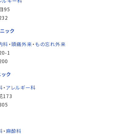
レルギー科
目95
232
ニック
内科
・
頭痛外来
・
もの忘れ外来
0-1
200
ニック
科
・
アレルギー科
173
805
科
・
麻酔科