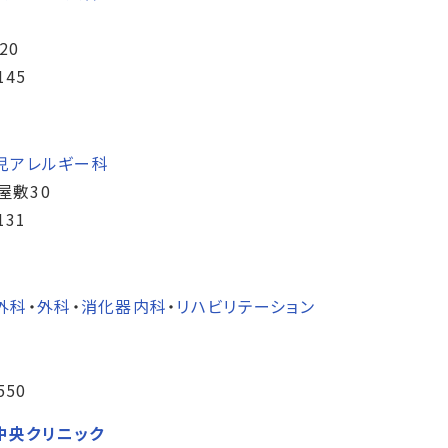
20
145
児アレルギー科
屋敷30
131
外科
・
外科
・
消化器内科
・
リハビリテーション
550
中央クリニック