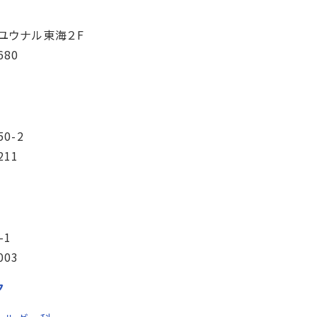
ユウナル東海２F
680
0-2
211
-1
003
ク