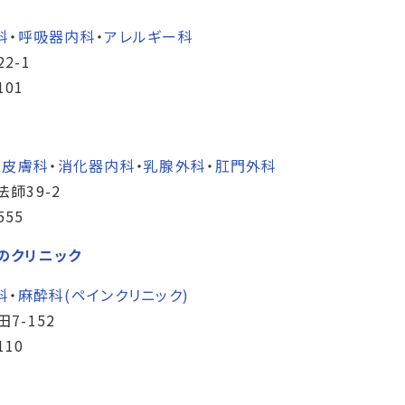
科
・
呼吸器内科
・
アレルギー科
2-1
101
・
皮膚科
・
消化器内科
・
乳腺外科
・
肛門外科
師39-2
555
のクリニック
科
・
麻酔科(ペインクリニック)
7-152
110