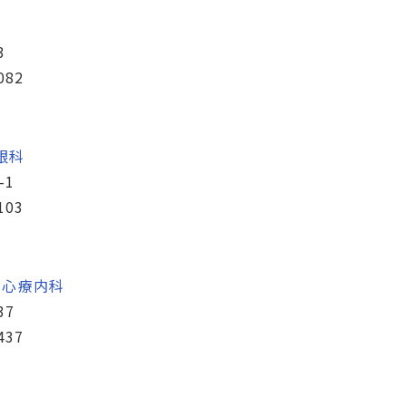
3
082
眼科
-1
103
・
心療内科
37
437