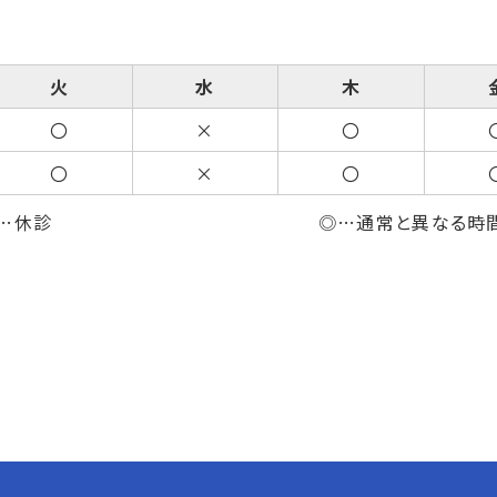
火
水
木
〇
×
〇
〇
×
〇
…休診
◎…通常と異なる時