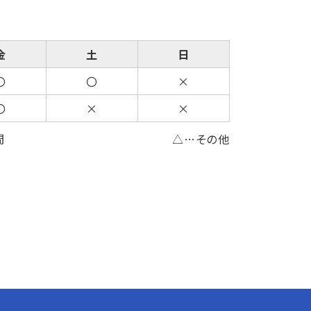
金
土
日
〇
〇
×
〇
×
×
間
△…その他