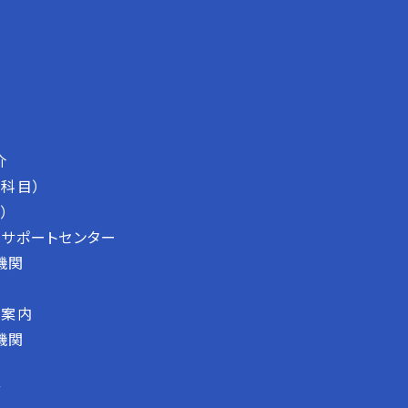
介
科目）
）
サポートセンター
機関
断案内
機関
ツ