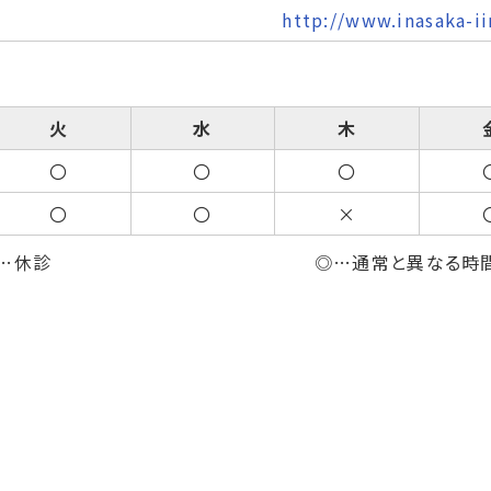
http://www.inasaka-ii
火
水
木
〇
〇
〇
〇
〇
×
…休診
◎…通常と異なる時