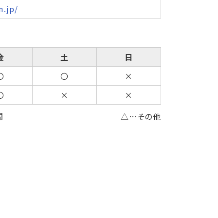
n.jp/
金
土
日
〇
〇
×
〇
×
×
間
△…その他