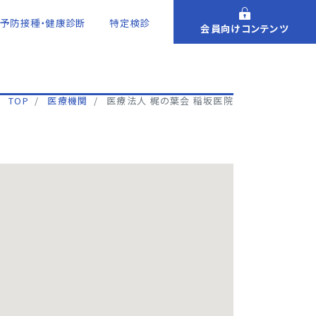
予防接種・健康診断
特定検診
会員向けコンテンツ
TOP
医療機関
医療法人 梶の葉会 稲坂医院