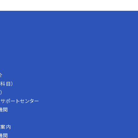
介
科目）
）
サポートセンター
機関
断案内
機関