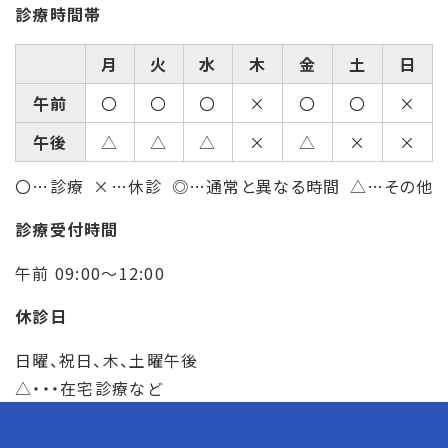
診療時間帯
月
火
水
木
金
土
日
午前
〇
〇
〇
×
〇
〇
×
午後
△
△
△
×
△
×
×
〇…診療
×…休診
◎…通常と異なる時間
△…その他
診療受付時間
午前 09:00～12:00
休診日
日曜、祝日、木、土曜午後
△・・・在宅診療など