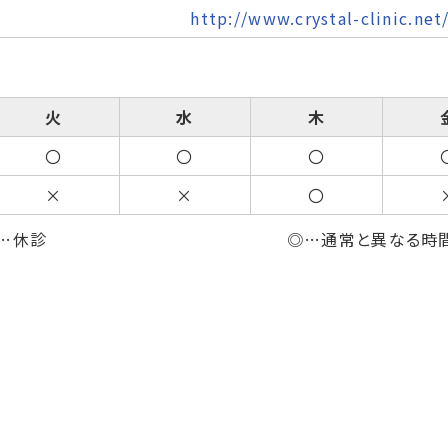
http://www.crystal-clinic.net
火
水
木
〇
〇
〇
×
×
〇
…休診
◎…通常と異なる時