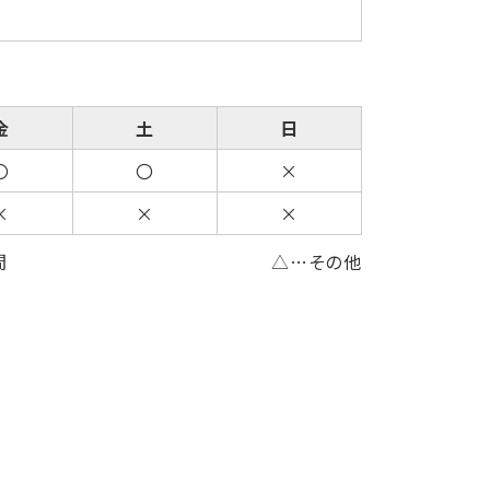
/
金
土
日
〇
〇
×
×
×
×
間
△…その他