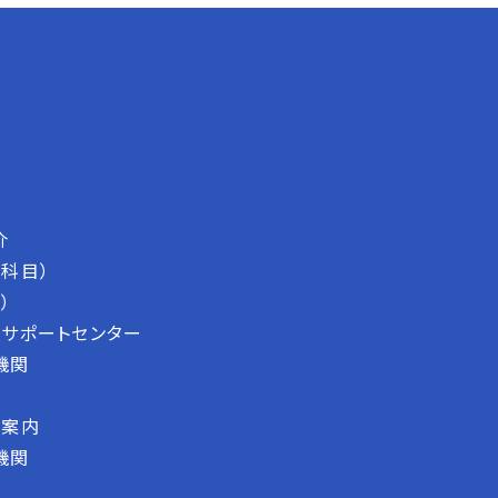
介
科目）
）
サポートセンター
機関
断案内
機関