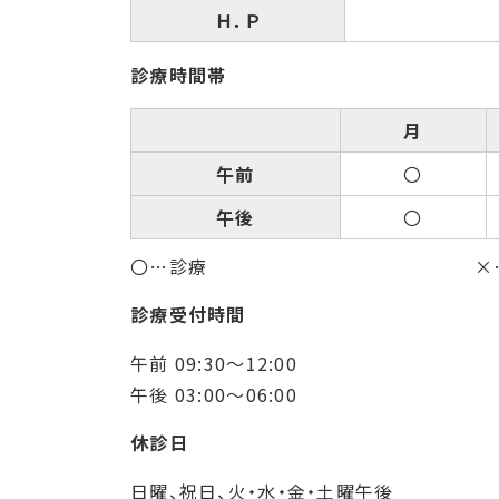
Ｈ．Ｐ
診療時間帯
月
午前
〇
午後
〇
〇…診療
×
診療受付時間
午前 09:30～12:00
午後 03:00～06:00
休診日
日曜、祝日、火・水・金・土曜午後