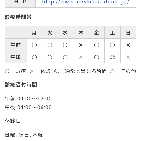
Ｈ．Ｐ
http://www.moshi2-kodomo.jp/
診療時間帯
月
火
水
木
金
土
日
午前
〇
〇
〇
×
〇
〇
×
午後
〇
〇
〇
×
〇
◎
×
〇…診療
×…休診
◎…通常と異なる時間
△…その他
診療受付時間
午前 09:00～12:00
午後 04:00～06:00
休診日
日曜、祝日、木曜