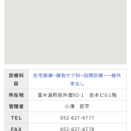
診療科
在宅医療
・
緩和ケア科
・
訪問診療
・
一般外
目
来なし
所在地
富木島町前外面92-1 吉本ビル1階
管理者
小澤 匠平
ＴＥＬ
052-627-6777
ＦＡＸ
052-627-6778