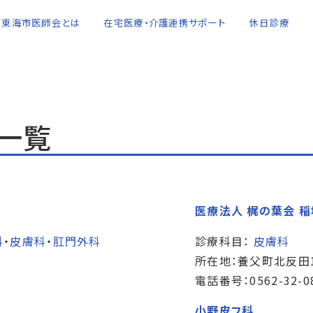
東海市医師会とは
在宅医療・介護連携サポート
休日診療
 一覧
医療法人 梶の葉会 
科
・
皮膚科
・
肛門外科
診療科目：
皮膚科
所在地：養父町北反田1
電話番号：0562-32-0
小野皮フ科