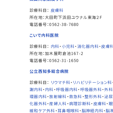
診療科目：
皮膚科
所在地：大田町下浜田ユウナル東海２F
電話番号：0562-38-7680
こいで内科医院
診療科目：
内科
・
小児科
・
消化器内科
・
皮膚
所在地：加木屋町倉池167-2
電話番号：0562-31-1650
公立西知多総合病院
診療科目：
リウマチ科
・
リハビリテーション科
謝内科
・
内科
・
呼吸器内科
・
呼吸器外科
・
外科
環器内科
・
放射線科
・
救急科
・
整形外科
・
泌尿
化器外科
・
産婦人科
・
病理診断科
・
皮膚科
・
眼
緩和ケア外科
・
耳鼻咽喉科
・
脳神経内科
・
脳