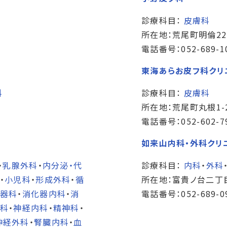
診療科目：
皮膚科
所在地：荒尾町明倫22
電話番号：052-689-1
東海あらお皮フ科クリ
科
診療科目：
皮膚科
所在地：荒尾町丸根1-
電話番号：052-602-7
如来山内科・外科クリ
・
乳腺外科
・
内分泌・代
診療科目：
内科
・
外科
・
小児科
・
形成外科
・
循
所在地：富貴ノ台二丁目
器科
・
消化器内科
・
消
電話番号：052-689-0
科
・
神経内科
・
精神科
・
神経外科
・
腎臓内科
・
血