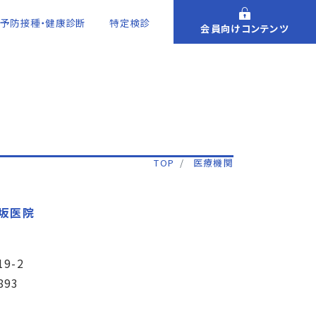
予防接種・健康診断
特定検診
会員向けコンテンツ
TOP
医療機関
稲坂医院
9-2
893