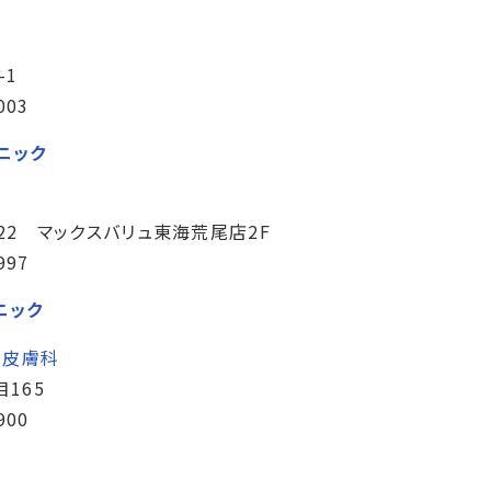
-1
003
ニック
22 マックスバリュ東海荒尾店2F
997
ニック
・
皮膚科
165
900