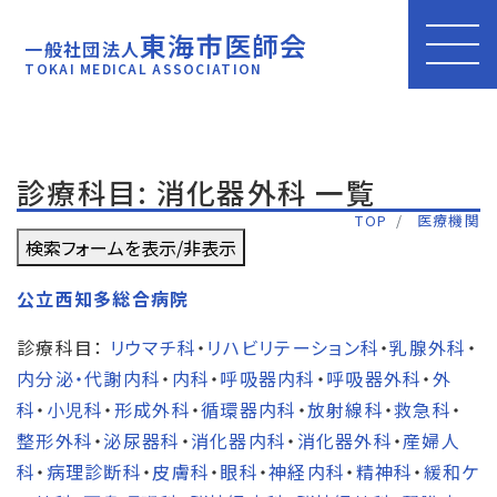
東海市医師会
一般社団法人
TOKAI MEDICAL ASSOCIATION
診療科目: 消化器外科 一覧
TOP
医療機関
検索フォームを表示/非表示
公立西知多総合病院
診療科目：
リウマチ科
・
リハビリテーション科
・
乳腺外科
・
内分泌・代謝内科
・
内科
・
呼吸器内科
・
呼吸器外科
・
外
科
・
小児科
・
形成外科
・
循環器内科
・
放射線科
・
救急科
・
整形外科
・
泌尿器科
・
消化器内科
・
消化器外科
・
産婦人
科
・
病理診断科
・
皮膚科
・
眼科
・
神経内科
・
精神科
・
緩和ケ