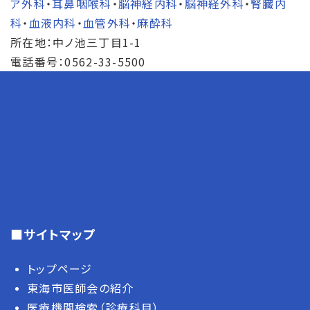
ア外科
・
耳鼻咽喉科
・
脳神経内科
・
脳神経外科
・
腎臓内
科
・
血液内科
・
血管外科
・
麻酔科
所在地：中ノ池三丁目1-1
電話番号：0562-33-5500
■サイトマップ
トップページ
東海市医師会の紹介
医療機関検索（診療科目）