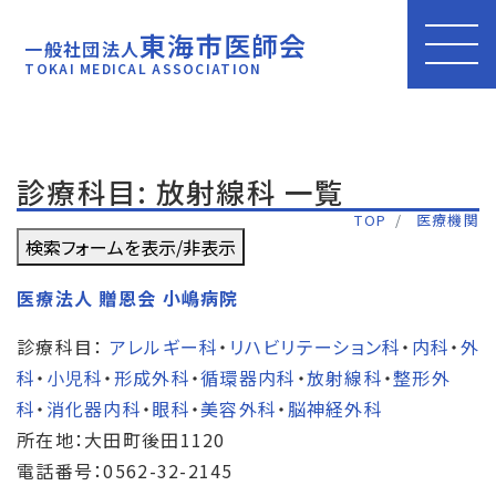
東海市医師会
一般社団法人
TOKAI MEDICAL ASSOCIATION
診療科目: 放射線科 一覧
TOP
医療機関
検索フォームを表示/非表示
医療法人 贈恩会 小嶋病院
診療科目：
アレルギー科
・
リハビリテーション科
・
内科
・
外
科
・
小児科
・
形成外科
・
循環器内科
・
放射線科
・
整形外
科
・
消化器内科
・
眼科
・
美容外科
・
脳神経外科
所在地：大田町後田1120
電話番号：0562-32-2145