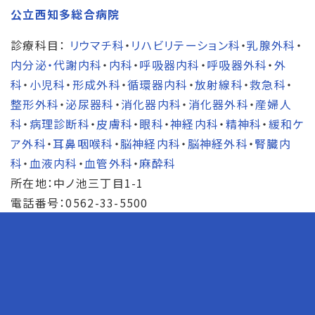
公立西知多総合病院
診療科目：
リウマチ科
・
リハビリテーション科
・
乳腺外科
・
内分泌・代謝内科
・
内科
・
呼吸器内科
・
呼吸器外科
・
外
科
・
小児科
・
形成外科
・
循環器内科
・
放射線科
・
救急科
・
整形外科
・
泌尿器科
・
消化器内科
・
消化器外科
・
産婦人
科
・
病理診断科
・
皮膚科
・
眼科
・
神経内科
・
精神科
・
緩和ケ
ア外科
・
耳鼻咽喉科
・
脳神経内科
・
脳神経外科
・
腎臓内
科
・
血液内科
・
血管外科
・
麻酔科
所在地：中ノ池三丁目1-1
電話番号：0562-33-5500