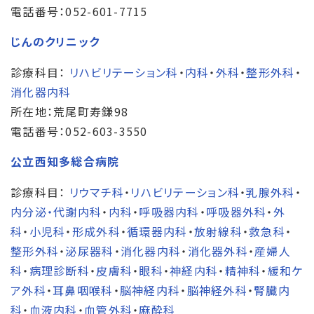
電話番号：052-601-7715
じんのクリニック
診療科目：
リハビリテーション科
・
内科
・
外科
・
整形外科
・
消化器内科
所在地：荒尾町寿鎌98
電話番号：052-603-3550
公立西知多総合病院
診療科目：
リウマチ科
・
リハビリテーション科
・
乳腺外科
・
内分泌・代謝内科
・
内科
・
呼吸器内科
・
呼吸器外科
・
外
科
・
小児科
・
形成外科
・
循環器内科
・
放射線科
・
救急科
・
整形外科
・
泌尿器科
・
消化器内科
・
消化器外科
・
産婦人
科
・
病理診断科
・
皮膚科
・
眼科
・
神経内科
・
精神科
・
緩和ケ
ア外科
・
耳鼻咽喉科
・
脳神経内科
・
脳神経外科
・
腎臓内
科
・
血液内科
・
血管外科
・
麻酔科